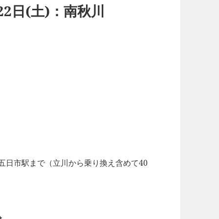
22日(土)：南秋川
蔵五日市駅まで（立川から乗り換え含めて40
釣行データ】2013年06月22日(土)：南秋川