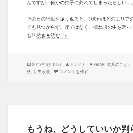
んですが、何かの拍子に外れてしまったらしい…
その日の行動を振り返ると、100ｍほどのエリア
ても見つからず。岸ではなく、概ね川の中を遡っ
同じモノを買い直す虚しさ
も!?
続きを読む
作
投
カ
2013年5月14日
GEAR -道具のこと-
,
ドングリ
成
稿
テ
同じモノを買い直す虚しさ に
秋川
,
失敗談
コメントを残す
者
日:
ゴ
リ
ー
もうね、どうしていいか判