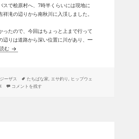
バスで桧原村へ、7時半くらいには現地に
吉祥滝の辺りから南秋川に入渓しました。
かったので、今回はちょっと上まで行って
の辺りは道路から深い位置に川があり、
一
GW1 – ヒップウェーダーの限界を超えた日。
読む
タ
ジーザス
たちばな家
,
エサ釣り
,
ヒップウェ
グ
GW1 – ヒップウェーダーの限界を超えた日。 に
車
コメントを残す