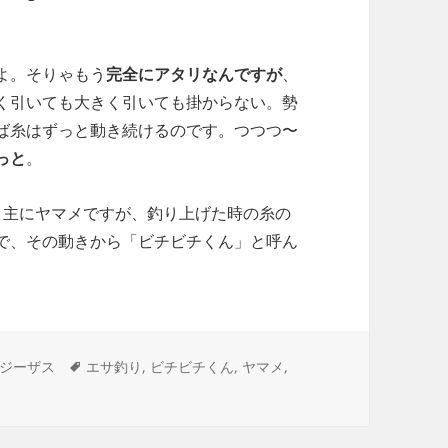
よ。そりゃもう
完全にアタリなんですが
、
く引いても大きく引いても掛からない。勢
ば糸はずっと動き続けるのです。つつつ〜
っと
。
。主にヤマメですが、釣り上げた時の糸の
で、その動きから「ビチビチくん」と呼ん
判らない。
タ
ジーザス
エサ釣り
,
ビチビチくん
,
ヤマメ
,
グ