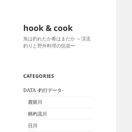
hook & cook
魚は釣れたか肴はまだか ～渓流
釣りと野外料理の悦楽〜
CATEGORIES
DATA -釣行データ-
鹿留川
柄杓流川
日川