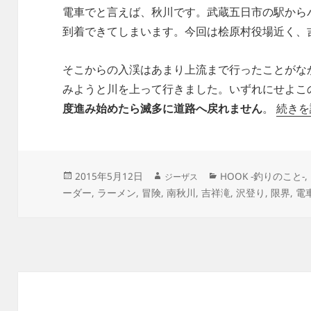
電車でと言えば、秋川です。武蔵五日市の駅から
到着できてしまいます。今回は桧原村役場近く、
そこからの入渓はあまり上流まで行ったことがな
みようと川を上って行きました。いずれにせよこ
度進み始めたら滅多に道路へ戻れません
。
続きを
作
投
カ
2015年5月12日
HOOK -釣りのこと-
,
ジーザス
成
稿
テ
ーダー
,
ラーメン
,
冒険
,
者
南秋川
,
吉祥滝
,
沢登り
,
限界
,
電
日:
ゴ
リ
ー