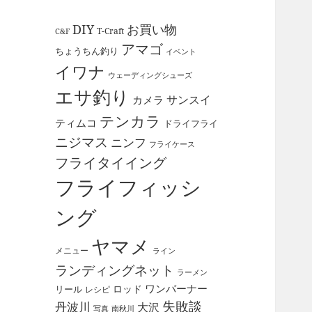
DIY
お買い物
T-Craft
C&F
アマゴ
ちょうちん釣り
イベント
イワナ
ウェーディングシューズ
エサ釣り
サンスイ
カメラ
テンカラ
ティムコ
ドライフライ
ニジマス
ニンフ
フライケース
フライタイイング
フライフィッシ
ング
ヤマメ
メニュー
ライン
ランディングネット
ラーメン
ワンバーナー
ロッド
リール
レシピ
失敗談
丹波川
大沢
写真
南秋川