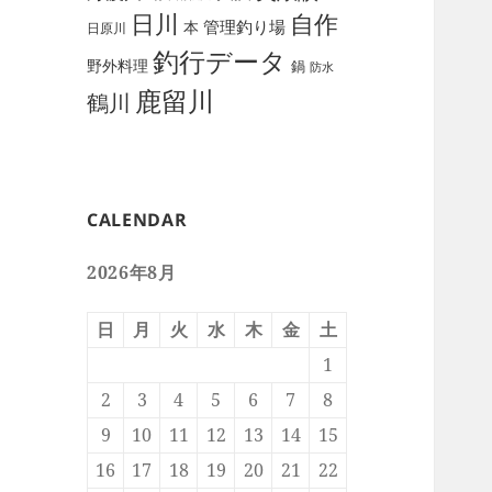
日川
自作
管理釣り場
本
日原川
釣行データ
野外料理
鍋
防水
鹿留川
鶴川
CALENDAR
2026年8月
日
月
火
水
木
金
土
1
2
3
4
5
6
7
8
9
10
11
12
13
14
15
16
17
18
19
20
21
22