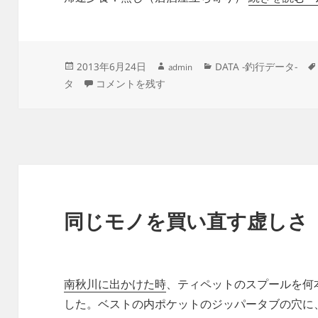
作
投
カ
2013年6月24日
DATA -釣行データ-
admin
成
稿
テ
【釣行データ】2013年06月22日(土)：南秋川 に
タ
コメントを残す
者
日:
ゴ
リ
ー
同じモノを買い直す虚しさ
南秋川に出かけた時
、ティペットのスプールを何
した。ベストの内ポケットのジッパータブの穴に