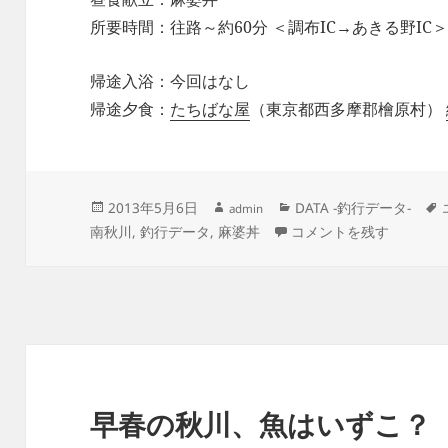
所要時間：往路～約60分 ＜調布IC→あきる野I
帰途入浴：今回はなし
帰途夕食：
たちばな屋
（東京都西多摩郡檜原村）
作
投
カ
2013年5月6日
DATA -釣行データ-
admin
成
稿
テ
【釣行データ】2013年05月
南秋川
,
釣行データ
,
麻婆丼
者
コメントを残す
日:
ゴ
リ
ー
早春の秋川、魚はいずこ？