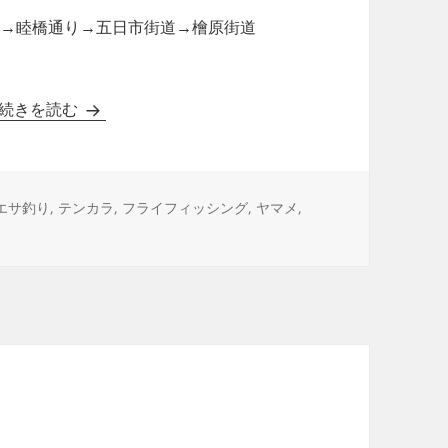
C＞→睦橋通り→五日市街道→檜原街道
【釣行データ】2013年05月05日（祝）：南秋川
続きを読む
タ
エサ釣り
,
テンカラ
,
フライフィッシング
,
ヤマメ
,
グ
05日（祝）：南秋川 に