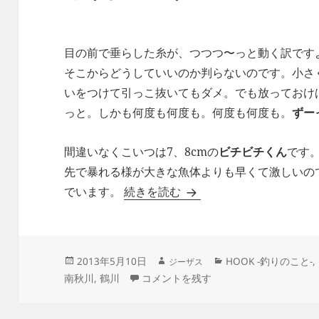
目の前で垂らした糸が、つつつ〜っと動く訳です
そこからどうしていいのか判らないのです。小さ
いをつけて引っこ抜いてもダメ。でも放っておけ
っと。しかも何度も何度も。何度も何度も。
ずー
間違いなくこいつは7、8cmの
ビチビチくん
です
先で暴れる様が大きな魚体よりも早くて激しいの
もうね、どうしていいか
でいます。
続きを読む
作
投
カ
2013年5月10日
HOOK -釣りのこと-
,
ジーザス
成
稿
テ
もうね、どうしていいか判らない。 に
南秋川
,
鶴川
コメントを残す
者
日:
ゴ
リ
ー