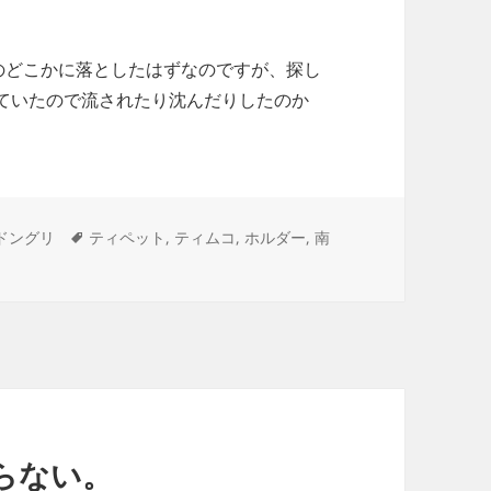
。
のどこかに落としたはずなのですが、探し
ていたので流されたり沈んだりしたのか
タ
ドングリ
ティペット
,
ティムコ
,
ホルダー
,
南
グ
らない。