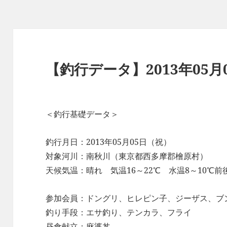
【釣行データ】2013年05
＜釣行基礎データ＞
釣行月日：2013年05月05日（祝）
対象河川：南秋川（東京都西多摩郡檜原村）
天候気温：晴れ 気温16～22℃ 水温8～10℃前
参加会員：ドングリ、ヒレピン子、ジーザス、ブ
釣り手段：エサ釣り、テンカラ、フライ
昼食献立：麻婆丼