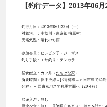
【釣行データ】2013年06月
釣行月日：2013年06月22日（土）
対象河川：南秋川（東京都 檜原村）
天候気温：晴れのち雨
参加会員：ヒレピン子・ジーザス
釣り手段：エサ釣り・テンカラ
昼食献立：カツ丼（
たちばな家
）
所要時間：JR中央線→JR青梅線→五日市線で武
分程）＋ 西東京バスで数馬方面へ（20分程）
帰途入浴：無し
【
帰途夕食：無し（居酒屋立ち寄り）
続きを読む