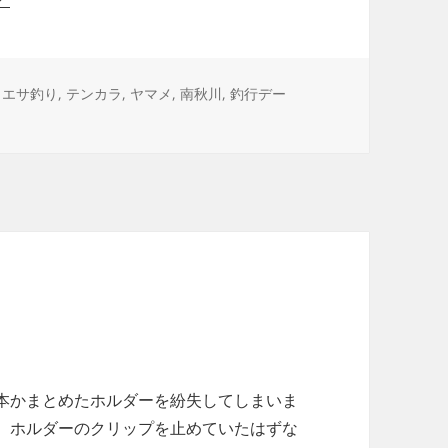
タ
エサ釣り
,
テンカラ
,
ヤマメ
,
南秋川
,
釣行デー
グ
本かまとめたホルダーを紛失してしまいま
、ホルダーのクリップを止めていたはずな