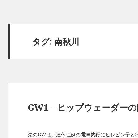
タグ:
南秋川
GW1 – ヒップウェーダー
先のGWは、連休恒例の
電車釣行
にヒレピン子と