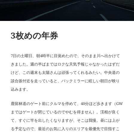
3枚めの年券
7日の土曜日、朝4時半に目覚めたので、そのまま川へ出かけて
きました。週の半ばまではロクな天気予報じゃなかったはずだ
けど、この週末も太陽さんは頑張ってくれるみたい。中央道の
談合坂付近を走っていると、バックミラーに眩しい朝日が映り
込みます。
鹿留林道のゲート前にクルマを停めて、40分ほど歩きます（GW
まではゲートが閉じているのでやむを得ません）。渓相が良く
て、すぐに竿を出したくなりますが、そこは我慢。昼には上が
る予定なので、最近のお気に入りのエリアを最優先で目指すこ