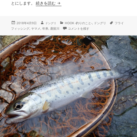
3枚めの年券
とにします。
続きを読む
投
作
カ
タ
2018年4月9日
HOOK -釣りのこと-
,
ドングリ
フライ
ドングリ
成
稿
テ
グ
3枚めの年券 に
フィッシング
,
ヤマメ
,
年券
,
鹿留川
コメントを残す
者
日:
ゴ
リ
ー