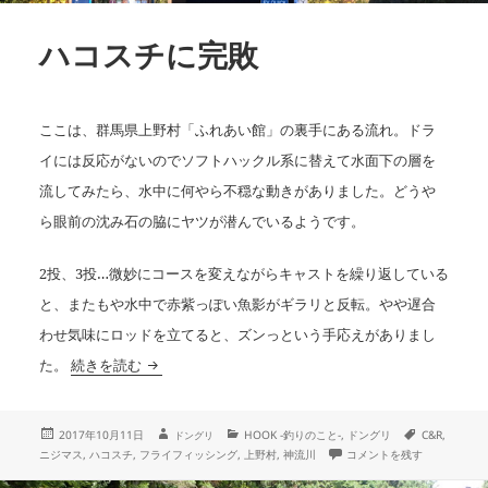
ハコスチに完敗
ここは、群馬県上野村「ふれあい館」の裏手にある流れ。ドラ
イには反応がないのでソフトハックル系に替えて水面下の層を
流してみたら、水中に何やら不穏な動きがありました。どうや
ら眼前の沈み石の脇にヤツが潜んでいるようです。
2投、3投…微妙にコースを変えながらキャストを繰り返している
と、またもや水中で赤紫っぽい魚影がギラリと反転。やや遅合
わせ気味にロッドを立てると、ズンっという手応えがありまし
ハコスチに完敗
た。
続きを読む
投
作
カ
タ
2017年10月11日
HOOK -釣りのこと-
,
ドングリ
C&R
,
ドングリ
成
稿
テ
グ
ハコスチに完敗 に
ニジマス
,
ハコスチ
,
フライフィッシング
,
上野村
,
神流川
コメントを残す
者
日:
ゴ
リ
ー