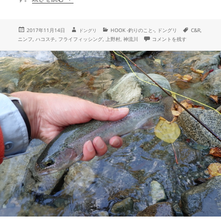
投
作
カ
タ
2017年11月14日
HOOK -釣りのこと-
,
ドングリ
C&R
,
ドングリ
成
稿
テ
グ
一投一葉の渓 に
ニンフ
,
ハコスチ
,
フライフィッシング
,
上野村
,
神流川
コメントを残す
者
日:
ゴ
リ
ー