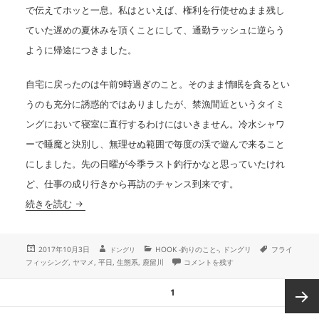
で伝えてホッと一息。私はといえば、権利を行使せぬまま残し
ていた遅めの夏休みを頂くことにして、通勤ラッシュに逆らう
ように帰途につきました。
自宅に戻ったのは午前9時過ぎのこと。そのまま惰眠を貪るとい
うのも充分に誘惑的ではありましたが、禁漁間近というタイミ
ングにおいて寝室に直行するわけにはいきません。冷水シャワ
ーで睡魔と決別し、無理せぬ範囲で毎度の渓で遊んで来ること
にしました。先の日曜が今季ラスト釣行かなと思っていたけれ
ど、仕事の成り行きから再訪のチャンス到来です。
貸切の渓
続きを読む
投
作
カ
タ
2017年10月3日
HOOK -釣りのこと-
,
ドングリ
フライ
ドングリ
成
稿
テ
グ
貸切の渓 に
フィッシング
,
ヤマメ
,
平日
,
生態系
,
鹿留川
コメントを残す
者
日:
ゴ
リ
投
ー
ページ
1
稿
ナ