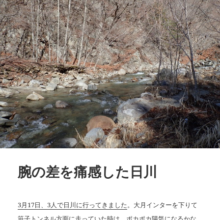
腕の差を痛感した日川
3月17日、3人で日川に行ってきました
。大月インターを下りて
笹子トンネル方面に走っていた時は、ポカポカ陽気になるかな