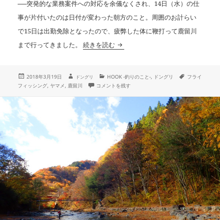
──突発的な業務案件への対応を余儀なくされ、14日（水）の仕
事が片付いたのは日付が変わった朝方のこと。周囲のお計らい
で15日は出勤免除となったので、疲弊した体に鞭打って鹿留川
遅ればせながら祝解禁
まで行ってきました。
続きを読む
投
作
カ
タ
2018年3月19日
HOOK -釣りのこと-
,
ドングリ
フライ
ドングリ
成
稿
テ
グ
遅ればせながら祝解禁 に
フィッシング
,
ヤマメ
,
鹿留川
コメントを残す
者
日:
ゴ
リ
ー