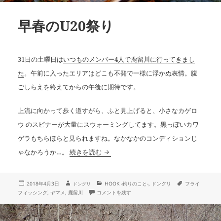
早春のU20祭り
31日の土曜日は
いつものメンバー4人で鹿留川に行ってきまし
た
。午前に入ったエリアはどこも不発で一様に浮かぬ表情。腹
ごしらえを終えてからの午後に期待です。
上流に向かって歩く道すがら、ふと見上げると、小さなカゲロ
ウ のスピナーが大量にスウォーミングしてます。黒っぽいカワ
ゲラもちらほらと見られますね。なかなかのコンディションじ
早春のU20祭り
ゃなかろうか…。
続きを読む
投
作
カ
タ
2018年4月3日
HOOK -釣りのこと-
,
ドングリ
フライ
ドングリ
成
稿
テ
グ
早春のU20祭り に
フィッシング
,
ヤマメ
,
鹿留川
コメントを残す
者
日:
ゴ
リ
ー