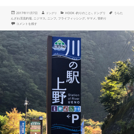
投
作
カ
タ
2017年11月7日
HOOK -釣りのこと-
,
ドングリ
うらた
ドングリ
成
稿
テ
グ
んざわ渓流釣場
,
ニジマス
,
ニンフ
,
フライフィッシング
,
ヤマメ
,
管釣り
者
日:
ゴ
「うらたん」でマスと遊ぶ に
コメントを残す
リ
ー