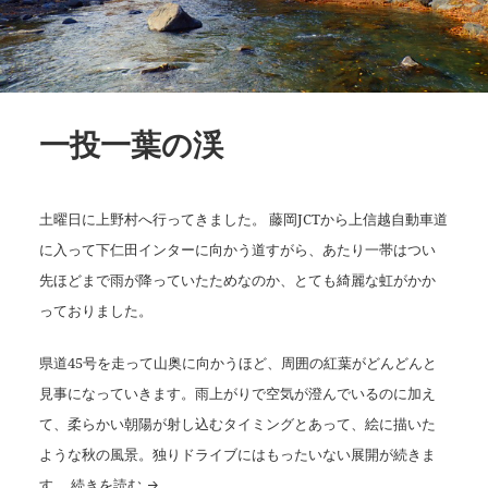
一投一葉の渓
土曜日に上野村へ行ってきました。 藤岡JCTから上信越自動車道
に入って下仁田インターに向かう道すがら、あたり一帯はつい
先ほどまで雨が降っていたためなのか、とても綺麗な虹がかか
っておりました。
県道45号を走って山奥に向かうほど、周囲の紅葉がどんどんと
見事になっていきます。雨上がりで空気が澄んでいるのに加え
て、柔らかい朝陽が射し込むタイミングとあって、絵に描いた
ような秋の風景。独りドライブにはもったいない展開が続きま
一投一葉の渓
す。
続きを読む