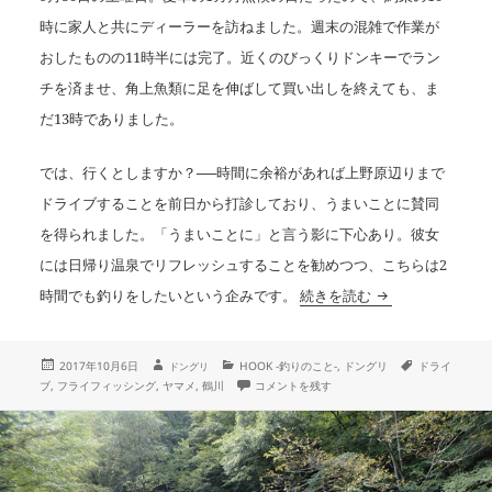
時に家人と共にディーラーを訪ねました。週末の混雑で作業が
おしたものの11時半には完了。近くのびっくりドンキーでラン
チを済ませ、角上魚類に足を伸ばして買い出しを終えても、ま
だ13時でありました。
では、行くとしますか？──時間に余裕があれば上野原辺りまで
ドライブすることを前日から打診しており、うまいことに賛同
を得られました。「うまいことに」と言う影に下心あり。彼女
には日帰り温泉でリフレッシュすることを勧めつつ、こちらは2
今季のラスト2時
時間でも釣りをしたいという企みです。
続きを読む
投
作
カ
タ
2017年10月6日
HOOK -釣りのこと-
,
ドングリ
ドライ
ドングリ
成
稿
テ
グ
今季のラスト2時間 に
ブ
,
フライフィッシング
,
ヤマメ
,
鶴川
コメントを残す
者
日:
ゴ
リ
ー