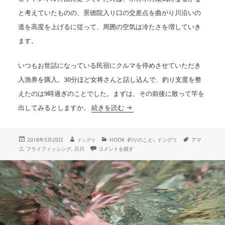
と考えていたものの、景徳院入り口の交差点を曲がり川沿いの
道を高度を上げるに従って、周囲の空気は冷たさを増していき
ます。
いつもお世話になっている民宿にクルマを停めさせていただき
入漁券を購入。30分ほど女将さんと話し込んで、釣り支度を整
えたのは9時過ぎのことでした。まずは、その前後に散って竿を
腕の差を痛感した日川
出してみるとしますか。
続きを読む
投
作
カ
タ
2018年3月20日
HOOK -釣りのこと-
,
ドングリ
アマ
ドングリ
成
稿
テ
グ
腕の差を痛感した日川 に
ゴ
,
フライフィッシング
,
日川
コメントを残す
者
日:
ゴ
リ
ー