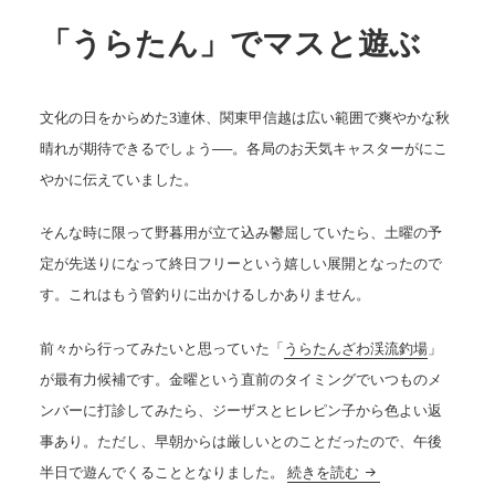
「うらたん」でマスと遊ぶ
文化の日をからめた3連休、関東甲信越は広い範囲で爽やかな秋
晴れが期待できるでしょう──。各局のお天気キャスターがにこ
やかに伝えていました。
そんな時に限って野暮用が立て込み鬱屈していたら、土曜の予
定が先送りになって終日フリーという嬉しい展開となったので
す。これはもう管釣りに出かけるしかありません。
前々から行ってみたいと思っていた「
うらたんざわ渓流釣場
」
が最有力候補です。金曜という直前のタイミングでいつものメ
ンバーに打診してみたら、ジーザスとヒレピン子から色よい返
事あり。ただし、早朝からは厳しいとのことだったので、午後
「うらたん」でマス
半日で遊んでくることとなりました。
続きを読む