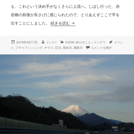
も、これという決め手がなくさらに上流へ。しばし行った、赤
岩橋の前後が良さげに感じられたので、とりあえずここで竿を
一泊三渓の釣り
出すことにしました。
続きを読む
投
作
カ
タ
2018年4月17日
HOOK -釣りのこと-
,
ドングリ
イベン
ドングリ
成
稿
テ
グ
一泊三渓の釣り に
ト
,
フライフィッシング
,
ヤマメ
,
日川
,
笛吹川
,
鹿留川
コメントを残す
者
日:
ゴ
リ
ー