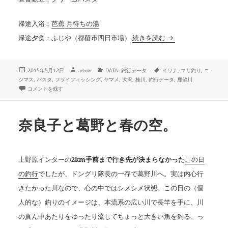
帰途入浴：
芭蕉 月待ちの湯
【釣行データ】2015
帰途夕食：ふじや（都留市四日市場）
続きを読む
投
作
カ
タ
2015年5月12日
DATA -釣行データ-
イワナ
,
エサ釣り
,
ニ
admin
成
稿
テ
グ
ジマス
,
パスタ
,
フライフィッシング
,
ヤマメ
,
大沢
,
桂川
,
釣行データ
,
鹿留川
者
日:
ゴ
【釣行データ】2015年05月09日(土)：桂川/鹿留川 に
コメントを残す
リ
ー
奈良子と葛野と春の空。
上野原インターの
2km手前まで行き先が決まらなかった
この日
の釣行
でしたが、ドングリ隊長の一存で葛野川へ。実は内心行
きたかった川なので、心の中ではシメシメ状態。この日の（個
人的な）釣りのイメージは、本流系の広い川で長竿を手に、川
の真ん中あたりをゆったり流してちょっと大きい魚を釣る、っ