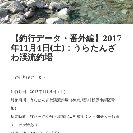
【釣行データ・番外編】2017
年11月4日(土)：うらたんざ
わ渓流釣場
＜釣行基礎データ＞
釣行月日：2017年11月4日（土）
対象河川：うらたんざわ渓流釣場（神奈川県相模原市緑区青
根）
所要時間：往路〜約60分＜調布IC→相模湖IC＞＋30分＜一般道
＞ ※渋滞あり