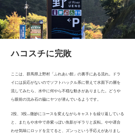
ハコスチに完敗
ここは、群馬県上野村「ふれあい館」の裏手にある流れ。ドラ
イには反応がないのでソフトハックル系に替えて水面下の層を
流してみたら、水中に何やら不穏な動きがありました。どうや
ら眼前の沈み石の脇にヤツが潜んでいるようです。
2投、3投…微妙にコースを変えながらキャストを繰り返している
と、またもや水中で赤紫っぽい魚影がギラリと反転。やや遅合
わせ気味にロッドを立てると、ズンっという手応えがありまし