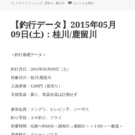
稿
テ
グ
【釣行データ・番外編】2015年11月07日(土)：養
ス
,
フライフィッシング
,
管釣り
,
養沢川
コメントを残す
者
日:
ゴ
リ
ー
【釣行データ】2015年05月
09日(土)：桂川/鹿留川
＜釣行基礎データ＞
釣行月日：2015年05月09日（土）
対象河川：桂川/鹿留川
入漁券第：1200円（前売り）
天候気温：曇り、気温水温は計測せず
参加会員：ドングリ、ヒレピン子、ジーザス
釣り手段：エサ釣り、フライ
所要時間：往路〜約60分＜調布IC→都留IC＞＋１0分＜一般道＞
昼食献立：クリームパスタ