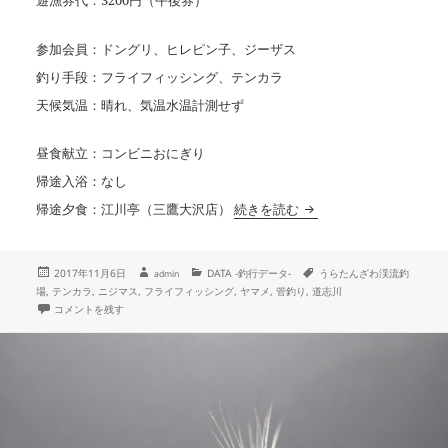
遊漁券代：3200円（午後券）
参加会員：ドングリ、ヒレピン子、ジーザス
釣り手段：フライフィッシング、テンカラ
天候気温：晴れ、気温水温計測せず
昼食献立：コンビニおにぎり
帰途入浴：なし
【釣行データ・番外編】2
帰途夕食：江川亭（三鷹大沢店）
続きを読む
投
作
カ
タ
2017年11月6日
DATA -釣行データ-
うらたんざわ渓流釣
admin
成
稿
テ
グ
場
,
テンカラ
,
ニジマス
,
フライフィッシング
,
ヤマメ
,
管釣り
,
道志川
者
日:
ゴ
【釣行データ・番外編】2017年11月4日(土)：うらたんざわ渓流釣場 に
コメントを残す
リ
ー