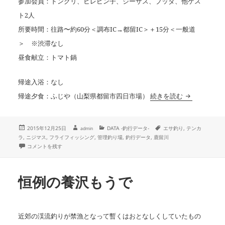
参加会員：ドングリ、ヒレピン子、ジーザス、ブッダ、他ゲス
ト2人
所要時間：往路〜約60分＜調布IC→都留IC＞＋15分＜一般道
＞ ※渋滞なし
昼食献立：トマト鍋
帰途入浴：なし
【釣行データ・番
帰途夕食：ふじや（山梨県都留市四日市場）
続きを読む
投
作
カ
タ
2015年12月25日
DATA -釣行データ-
エサ釣り
,
テンカ
admin
成
稿
テ
グ
ラ
,
ニジマス
,
フライフィッシング
,
管理釣り場
,
釣行データ
,
鹿留川
者
日:
ゴ
【釣行データ・番外編】2015年12月19日(土)：FISH ON! 鹿留 に
コメントを残す
リ
ー
恒例の養沢もうで
近郊の渓流釣りが禁漁となって暫くはおとなしくしていたもの