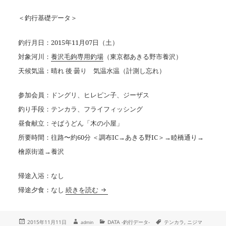
＜釣行基礎データ＞
釣行月日：2015年11月07日（土）
対象河川：
養沢毛鉤専用釣場
（東京都あきる野市養沢）
天候気温：晴れ 後 曇り 気温水温（計測し忘れ）
参加会員：ドングリ、ヒレピン子、ジーザス
釣り手段：テンカラ、フライフィッシング
昼食献立：そばうどん「木の小屋」
所要時間：往路〜約60分 ＜調布IC→あきる野IC＞→睦橋通り→
檜原街道→養沢
帰途入浴：なし
【釣行データ・番外編】2015年11月07日
帰途夕食：なし
続きを読む
投
作
カ
タ
2015年11月11日
DATA -釣行データ-
テンカラ
,
ニジマ
admin
成