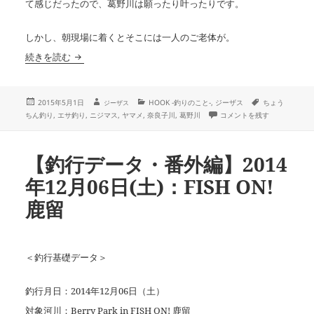
て感じだったので、葛野川は願ったり叶ったりです。
しかし、朝現場に着くとそこには一人のご老体が。
奈良子と葛野と春の空。
続きを読む
投
作
カ
タ
2015年5月1日
HOOK -釣りのこと-
,
ジーザス
ちょう
ジーザス
成
稿
テ
グ
奈良子と葛野と春の空。 に
ちん釣り
,
エサ釣り
,
ニジマス
,
ヤマメ
,
奈良子川
,
葛野川
コメントを残す
者
日:
ゴ
リ
ー
【釣行データ・番外編】2014
年12月06日(土)：FISH ON!
鹿留
＜釣行基礎データ＞
釣行月日：2014年12月06日（土）
対象河川：Berry Park in FISH ON! 鹿留