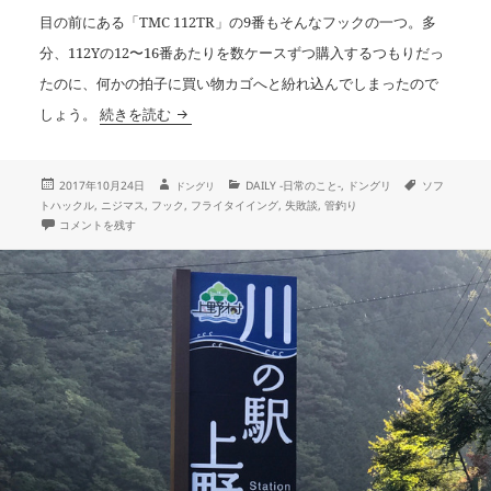
目の前にある「TMC 112TR」の9番もそんなフックの一つ。多
分、112Yの12〜16番あたりを数ケースずつ購入するつもりだっ
たのに、何かの拍子に買い物カゴへと紛れ込んでしまったので
9番フックにタイイング
しょう。
続きを読む
投
作
カ
タ
2017年10月24日
DAILY -日常のこと-
,
ドングリ
ソフ
ドングリ
成
稿
テ
グ
トハックル
,
ニジマス
,
フック
,
フライタイイング
,
失敗談
,
管釣り
者
日:
ゴ
9番フックにタイイング に
コメントを残す
リ
ー