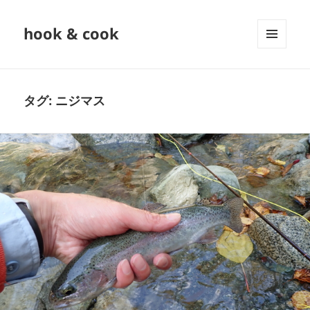
hook & cook
メニュ
ーとウ
ィジェ
ット
タグ:
ニジマス