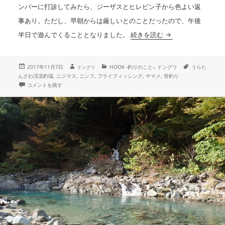
ンバーに打診してみたら、ジーザスとヒレピン子から色よい返
事あり。ただし、早朝からは厳しいとのことだったので、午後
「うらたん」でマス
半日で遊んでくることとなりました。
続きを読む
投
作
カ
タ
2017年11月7日
HOOK -釣りのこと-
,
ドングリ
うらた
ドングリ
成
稿
テ
グ
んざわ渓流釣場
,
ニジマス
,
ニンフ
,
フライフィッシング
,
ヤマメ
,
管釣り
者
日:
ゴ
「うらたん」でマスと遊ぶ に
コメントを残す
リ
ー