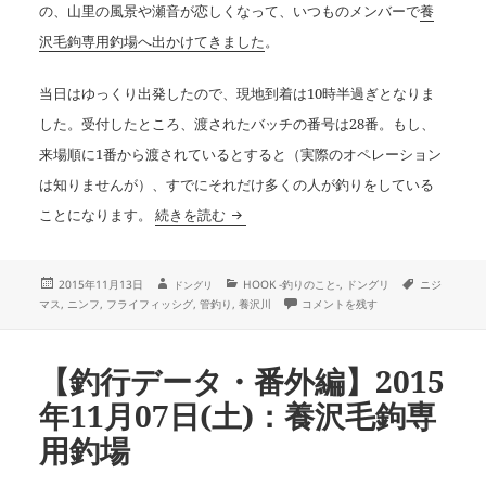
の、山里の風景や瀬音が恋しくなって、いつものメンバーで
養
沢毛鉤専用釣場へ出かけてきました
。
当日はゆっくり出発したので、現地到着は10時半過ぎとなりま
した。受付したところ、渡されたバッチの番号は28番。もし、
来場順に1番から渡されているとすると（実際のオペレーション
は知りませんが）、すでにそれだけ多くの人が釣りをしている
恒例の養沢もうで
ことになります。
続きを読む
投
作
カ
タ
2015年11月13日
HOOK -釣りのこと-
,
ドングリ
ニジ
ドングリ
成
稿
テ
グ
恒例の養沢もうで に
マス
,
ニンフ
,
フライフィッシグ
,
管釣り
,
養沢川
コメントを残す
者
日:
ゴ
リ
ー
【釣行データ・番外編】2015
年11月07日(土)：養沢毛鉤専
用釣場