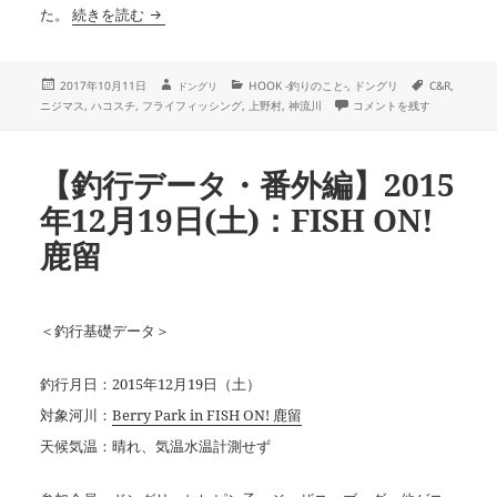
ハコスチに完敗
た。
続きを読む
投
作
カ
タ
2017年10月11日
HOOK -釣りのこと-
,
ドングリ
C&R
,
ドングリ
成
稿
テ
グ
ハコスチに完敗 に
ニジマス
,
ハコスチ
,
フライフィッシング
,
上野村
,
神流川
コメントを残す
者
日:
ゴ
リ
ー
【釣行データ・番外編】2015
年12月19日(土)：FISH ON!
鹿留
＜釣行基礎データ＞
釣行月日：2015年12月19日（土）
対象河川：
Berry Park in FISH ON! 鹿留
天候気温：晴れ、気温水温計測せず