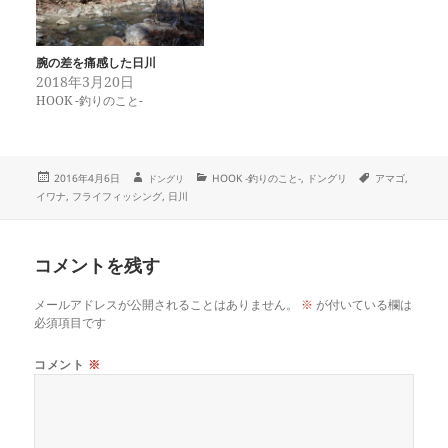
き
ま
す
)
腕の差を痛感した日川
2018年3月20日
HOOK -釣りのこと-
投
作
カ
タ
2016年4月6日
HOOK -釣りのこと-
,
ドングリ
アマゴ
,
ドングリ
成
稿
テ
グ
イワナ
,
フライフィッシング
,
日川
者
日:
ゴ
リ
ー
コメントを残す
メールアドレスが公開されることはありません。
※
が付いている欄は
必須項目です
コメント
※