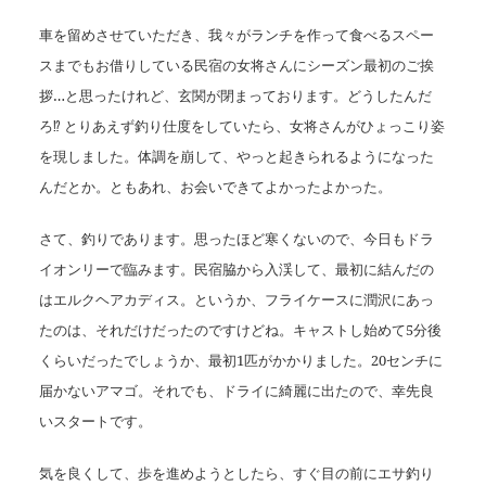
車を留めさせていただき、我々がランチを作って食べるスペー
スまでもお借りしている民宿の女将さんにシーズン最初のご挨
拶
…
と思ったけれど、玄関が閉まっております。どうしたんだ
ろ
⁉︎
とりあえず釣り仕度をしていたら、女将さんがひょっこり姿
を現しました。体調を崩して、やっと起きられるようになった
んだとか。ともあれ、お会いできてよかったよかった。
さて、釣りであります。思ったほど寒くないので、今日もドラ
イオンリーで臨みます。民宿脇から入渓して、最初に結んだの
はエルクヘアカディス。というか、フライケースに潤沢にあっ
たのは、それだけだったのですけどね。キャストし始めて
5
分後
くらいだったでしょうか、最初
1
匹がかかりました。
20
センチに
届かないアマゴ。それでも、ドライに綺麗に出たので、幸先良
いスタートです。
気を良くして、歩を進めようとしたら、すぐ目の前にエサ釣り