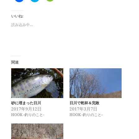
a
リ
リ
c
ッ
ッ
e
ク
ク
b
し
し
いいね:
o
て
て
o
T
F
k
w
e
読み込み中…
で
i
e
共
t
d
有
t
l
す
e
y
る
r
で
に
で
購
は
共
読
ク
有
(
リ
(
新
関連
ッ
新
し
ク
し
い
し
い
ウ
て
ウ
ィ
く
ィ
ン
だ
ン
ド
さ
ド
ウ
い
ウ
で
(
で
開
新
開
き
砂に埋まった日川
日川で乾杯＆完敗
し
き
ま
2017年9月12日
2017年3月7日
い
ま
す
ウ
す
)
HOOK -釣りのこと-
HOOK -釣りのこと-
ィ
)
ン
ド
ウ
で
開