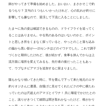
師がやってきて準備を始めました。おいおい、まさかそこで釣
るつもり？ 文句の１つもいいかったけれど、心の乱れが釣りに
影響しても嫌なので、退渓して下流に入ることにしました。
たま〜に魚の姿は確認できるものの、ドライフライを追ってく
ることはありません。やる気のあるのはいないのかと、ポイン
トと思しき所をくまなく探っていると、やっとのこと落ち込み
の脇から黒い影が
──25
センチほどのイワナでした。これで調子
づくかと期待したけれど、後が続かず。食事を挟んでからは上
流方面に場所を変えてみるも、先行者の後だったこともあっ
て、ウブなチビアマゴを追加するに留まりました。
陽もかなり傾いてきた時に、竿を畳んで下って来た地元のエサ
釣りオジさんに遭遇。自慢げに見せてくれたビクの中に横たわ
っていたのは尺超えのアマゴとイワナ！ 共に堰堤でかけたとの
こと。訛りがきつくて細部は聞き取れかなったけど、根がかり