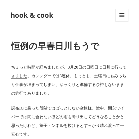
hook & cook
メニュ
ーとウ
ィジェ
ット
恒例の早春日川もうで
ちょっと時間が経ちましたが、
3
月
20
日の日曜日に日川に行って
きました
。カレンダーでは
3
連休。もっとも、土曜日にもみっち
り仕事が埋まってしまい、ゆっくりと準備する余裕もないまま
の釣行でありました。
調布
IC
に乗った段階ではぱっとしない空模様。途中、間欠ワイ
パーでは間に合わないほどの雨も降り出してどうなることかと
思ったけれど、笹子トンネルを抜けるとすっかり晴れ渡って一
安心です。