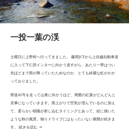
一投一葉の渓
土曜日に上野村へ行ってきました。 藤岡JCTから上信越自動車道
に入って下仁田インターに向かう道すがら、あたり一帯はつい
先ほどまで雨が降っていたためなのか、とても綺麗な虹がかか
っておりました。
県道45号を走って山奥に向かうほど、周囲の紅葉がどんどんと
見事になっていきます。雨上がりで空気が澄んでいるのに加え
て、柔らかい朝陽が射し込むタイミングとあって、絵に描いた
ような秋の風景。独りドライブにはもったいない展開が続きま
一投一葉の渓
す。
続きを読む