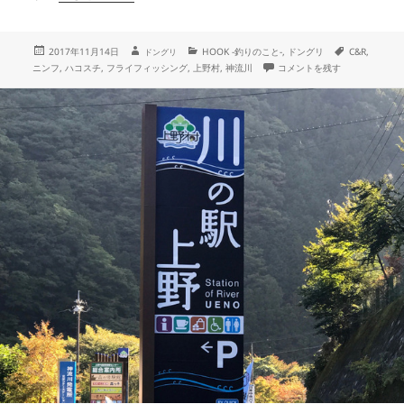
投
作
カ
タ
2017年11月14日
HOOK -釣りのこと-
,
ドングリ
C&R
,
ドングリ
成
稿
テ
グ
一投一葉の渓 に
ニンフ
,
ハコスチ
,
フライフィッシング
,
上野村
,
神流川
コメントを残す
者
日:
ゴ
リ
ー