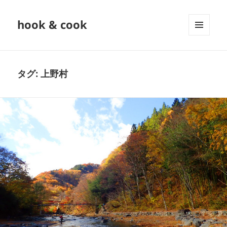
hook & cook
メニュ
ーとウ
ィジェ
ット
タグ:
上野村