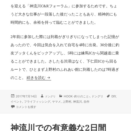
を迎える「神流川C&Rフォーラム」に参加するためです。ちょ
うど大きな仕事が一段落した後だったこともあり、精神的にも
時間的にも、余裕を持って臨むことができました。
2年前に参加した際には到着がぎりぎりになってしまった記憶が
あったので、今回は気合を入れて自宅を4時に出発。30分後に釣
友ブッタくんをピックアップし、5時には練馬ICから関越道に乗
ることができました。さしたる渋滞はなく、下仁田ICから回る
ルートで、ひとまず上野村のふれあい館に到着したのは7時過ぎ
群馬の渓
のこと。
続きを読む
投
作
カ
タ
2017年7月14日
HOOK -釣りのこと-
,
ドングリ
DIY
,
ドングリ
成
稿
テ
グ
イベント
,
フライフィッシング
,
ヤマメ
,
上野村
,
神流川
,
自作
者
日:
ゴ
群馬の渓 に
コメントを残す
リ
ー
神流川での有意義な2日間