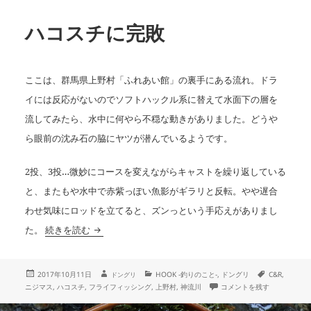
ハコスチに完敗
ここは、群馬県上野村「ふれあい館」の裏手にある流れ。ドラ
イには反応がないのでソフトハックル系に替えて水面下の層を
流してみたら、水中に何やら不穏な動きがありました。どうや
ら眼前の沈み石の脇にヤツが潜んでいるようです。
2投、3投…微妙にコースを変えながらキャストを繰り返している
と、またもや水中で赤紫っぽい魚影がギラリと反転。やや遅合
わせ気味にロッドを立てると、ズンっという手応えがありまし
ハコスチに完敗
た。
続きを読む
投
作
カ
タ
2017年10月11日
HOOK -釣りのこと-
,
ドングリ
C&R
,
ドングリ
成
稿
テ
グ
ハコスチに完敗 に
ニジマス
,
ハコスチ
,
フライフィッシング
,
上野村
,
神流川
コメントを残す
者
日:
ゴ
リ
ー