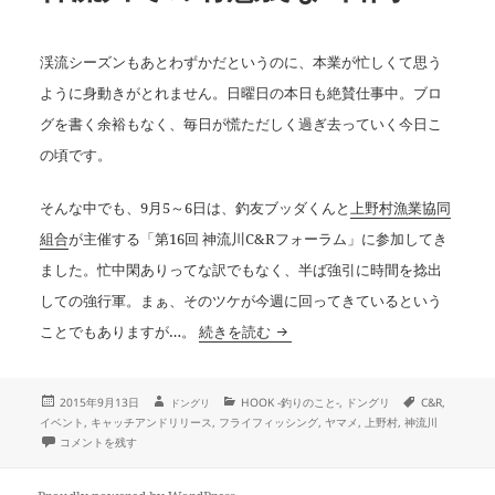
渓流シーズンもあとわずかだというのに、本業が忙しくて思う
ように身動きがとれません。日曜日の本日も絶賛仕事中。ブロ
グを書く余裕もなく、毎日が慌ただしく過ぎ去っていく今日こ
の頃です。
そんな中でも、9月5～6日は、釣友ブッダくんと
上野村漁業協同
組合
が主催する「第16回 神流川C&Rフォーラム」に参加してき
ました。忙中閑ありってな訳でもなく、半ば強引に時間を捻出
しての強行軍。まぁ、そのツケが今週に回ってきているという
神流川での有意義な2日間
ことでもありますが…。
続きを読む
投
作
カ
タ
2015年9月13日
HOOK -釣りのこと-
,
ドングリ
C&R
,
ドングリ
成
稿
テ
グ
イベント
,
キャッチアンドリリース
,
フライフィッシング
,
ヤマメ
,
上野村
,
神流川
者
日:
ゴ
神流川での有意義な2日間 に
コメントを残す
リ
ー